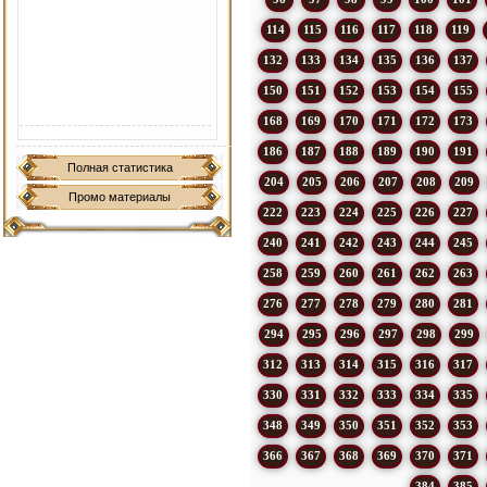
114
115
116
117
118
119
132
133
134
135
136
137
150
151
152
153
154
155
168
169
170
171
172
173
186
187
188
189
190
191
Полная статистика
204
205
206
207
208
209
Промо материалы
222
223
224
225
226
227
240
241
242
243
244
245
258
259
260
261
262
263
276
277
278
279
280
281
294
295
296
297
298
299
312
313
314
315
316
317
330
331
332
333
334
335
348
349
350
351
352
353
366
367
368
369
370
371
384
385