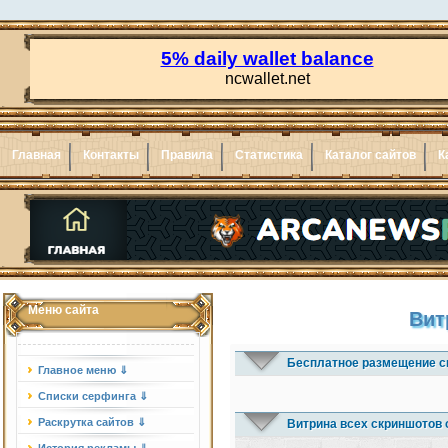
Главная
Контакты
Правила
Статистика
Каталог сайтов
К
Меню сайта
Вит
Бесплатное размещение с
Главное меню ⇓
Списки серфинга ⇓
Раскрутка сайтов ⇓
Витрина всех скриншотов 