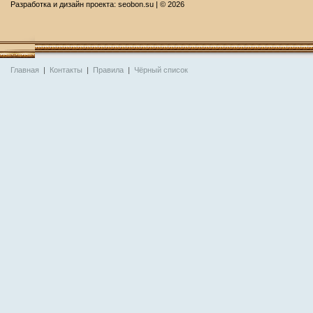
Разработка и дизайн проекта:
seobon.su
| ©
2026
Главная
|
Контакты
|
Правила
|
Чёрный список