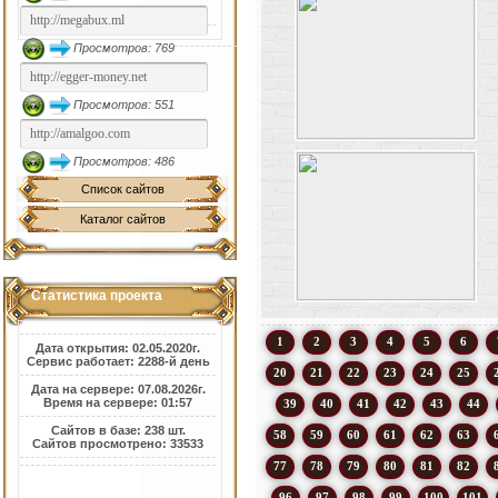
Просмотров: 769
Просмотров: 551
Просмотров: 486
Список сайтов
Каталог сайтов
Статистика проекта
1
2
3
4
5
6
Дата открытия: 02.05.2020г.
Сервис работает: 2288-й день
20
21
22
23
24
25
Дата на сервере: 07.08.2026г.
Время на сервере: 01:57
39
40
41
42
43
44
Сайтов в базе: 238 шт.
58
59
60
61
62
63
Сайтов просмотрено: 33533
77
78
79
80
81
82
96
97
98
99
100
101