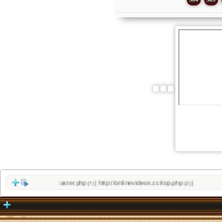
sfly.co/sloth_webmaster.php
http://onlinevideos.cc/top.php
|
|
(7)
(2)