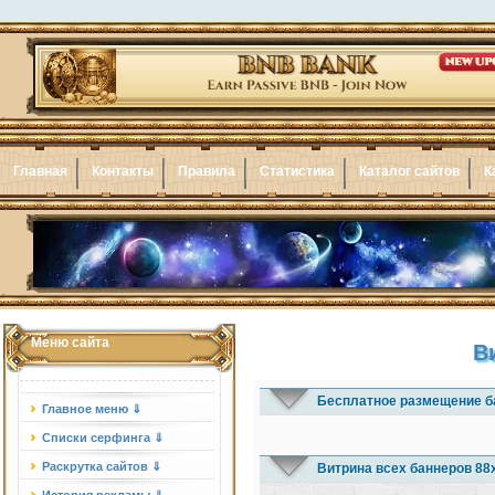
Главная
Контакты
Правила
Статистика
Каталог сайтов
К
Меню сайта
В
Бесплатное размещение б
Главное меню ⇓
Списки серфинга ⇓
Раскрутка сайтов ⇓
Витрина всех баннеров 88