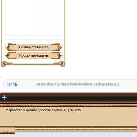
Полная статистика
Промо материалы
sfly.co/sloth_webmaster.php
http://onlinevideos.cc/top.php
|
|
(7)
(2)
Разработка и дизайн проекта:
seobon.su
| ©
2026